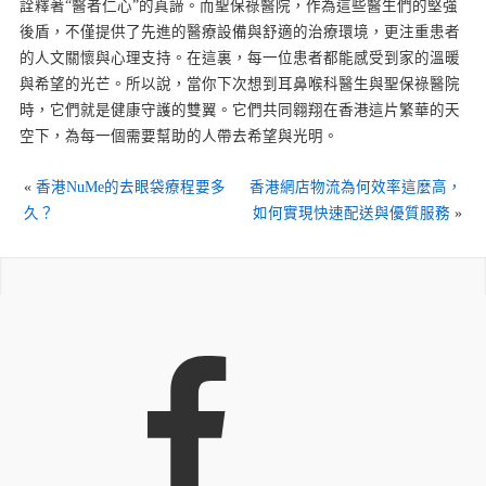
詮釋著“醫者仁心”的真諦。而聖保祿醫院，作為這些醫生們的堅強
後盾，不僅提供了先進的醫療設備與舒適的治療環境，更注重患者
的人文關懷與心理支持。在這裏，每一位患者都能感受到家的溫暖
與希望的光芒。所以說，當你下次想到耳鼻喉科醫生與聖保祿醫院
時，它們就是健康守護的雙翼。它們共同翱翔在香港這片繁華的天
空下，為每一個需要幫助的人帶去希望與光明。
«
香港NuMe的去眼袋療程要多
香港網店物流為何效率這麼高，
久？
如何實現快速配送與優質服務
»