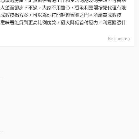
套心儀的房產，是無數在香港工作和生活的朋友的夢想，可高昂
讓人望而卻步。不過，大家不用擔心，香港利嘉閣按揭代理有限
高成數按揭方案，可以為你打開輕鬆置業之門。所謂高成數按
實意味著能貸到更高比例房款，極大降低首付壓力。利嘉閣憑什
這高難度業務？原因主要是： […]
Read more