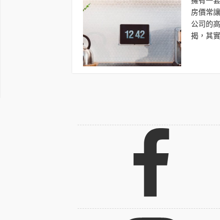
擁有一
房價常
公司的
揭，其
麼能玩轉